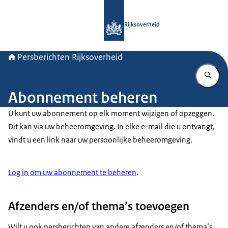
Naar de homepage van Persberichten
Rijksoverheid
Persberichten Rijksoverheid
Vu
Abonnement beheren
U kunt uw abonnement op elk moment wijzigen of opzeggen.
Dit kan via uw beheeromgeving. In elke e-mail die u ontvangt,
vindt u een link naar uw persoonlijke beheeromgeving.
Log in om uw abonnement te beheren
.
Afzenders en/of thema’s toevoegen
Wilt u ook persberichten van andere afzenders en/of thema’s