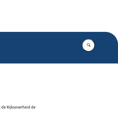
 Rijksoverheid
Vul in wat u z
 de Rijksoverheid de