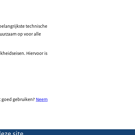
belangrijkste technische
uurzaam op voor alle
heidseisen. Hiervoor is
et goed gebruiken?
Neem
eze site