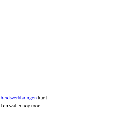
jkheidsverklaringen
kunt
kt en wat er nog moet