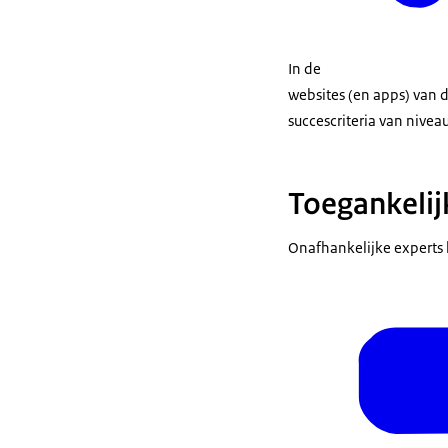
In de
websites (en apps) van 
succescriteria van nivea
Toegankelij
Onafhankelijke experts 