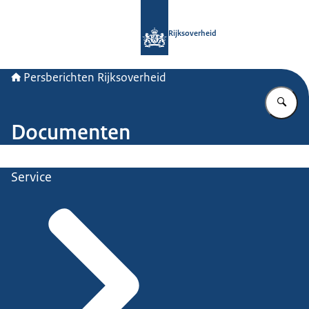
Naar de homepage van Persberichten
Rijksoverheid
Persberichten Rijksoverheid
Vu
Documenten
Service